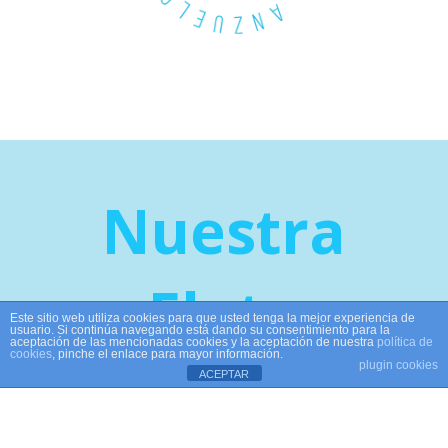
Nuestra
Flota
Este sitio web utiliza cookies para que usted tenga la mejor experiencia de
usuario. Si continúa navegando está dando su consentimiento para la
aceptación de las mencionadas cookies y la aceptación de nuestra
política de
cookies
, pinche el enlace para mayor información.
Contamos con
plugin cookies
ACEPTAR
embarcaciones de
4
modalidades de pesca
,