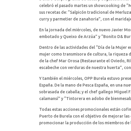
celebró el pasado martes un showcooking de “M
sus recetas de: “Salpicón tradicional de Merlu
curry y parmetier de zanahoria”, con el maridaj
En la jornada del miércoles, de nuevo Javier M
embotado y Queixo de Arzúa” y “Bonito D& Burela
Dentro de las actividades del “Día de la Mujer e
mujer como transmisora de cultura, la riqueza d
de la chef Mar Orosa (Restaurante el Oviedo, R
escabeche con verduras de nuestra huerta”, con 
Y también el miércoles, OPP Burela estuvo pres
España. De la mano de Pesca España, en una nu
sobrasada de caballa; y el chef gallego Miguel 
calamansí” y “Tintorera en adobo de bienmesab
Todas estas acciones promocionales están cofina
Puerto de Burela con el objetivo de mejorar las
promocionar la producción de los miembros de 