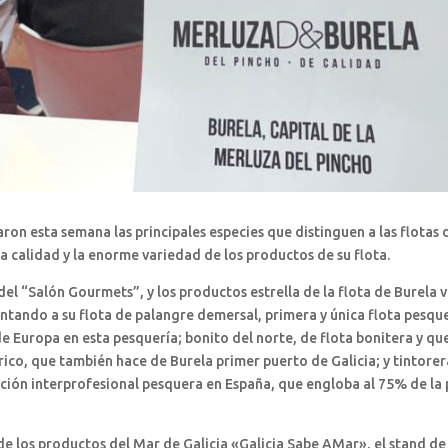
on esta semana las principales especies que distinguen a las flotas 
la calidad y la enorme variedad de los productos de su flota.
el “Salón Gourmets”, y los productos estrella de la flota de Burela 
ntando a su flota de palangre demersal, primera y única flota pesque
de Europa en esta pesquería; bonito del norte, de flota bonitera y qu
ábrico, que también hace de Burela primer puerto de Galicia; y tintorer
ación interprofesional pesquera en España, que engloba al 75% de la
 los productos del Mar de Galicia «Galicia Sabe AMar», el stand de 