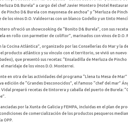
erluza D& Burela” a cargo del chef Javier Montero (Hotel Restauran
za de Pincho D& Burela con mayonesa de anchoa” y “Merluza de Pincho
e de los vinos D.O. Valdeorras con un blanco Godello y un tinto Mencí
ontero ofreció un showcooking de “Bonito D& Burela”, con sus recet
 en rollo con parmetier de coliflor”, marinados con vinos de D.O. Rib
n la Cocina Atlántica”, organizado por las Consellerías do Mar y la de
el producto atlántico y su vínculo con el territorio, se vivió un nu
ibadeo), que presentó sus recetas: “Ensaladilla de Merluza de Pinch
el maridaje de los vinos D.O. Monterrei.
ente en otra de las actividades del programa “Llena tu Mesa de Mar
eva edición de “Grandes Desconocidos”, el famoso “chef del mar” Á
F. Vidal preparó recetas de tintorera y caballa del puerto de Burela:
e”.
nciadas por la Xunta de Galicia y FEMPA, incluidas en el plan de pr
 condiciones de comercialización de los productos pesqueros mediant
la OPP.