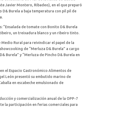
te Javier Montero, Ribadeo), en el que preparó
 D& Burela a baja temperatura con pil pil de
a.
as: “Ensalada de tomate con Bonito D& Burela
eiro, un treixadura blanco y un ribeiro tinto.
 Medio Rural para reivindicar el papel de la
evo showcooking de “Merluza D& Burela” a cargo
o D& Burela” y “Merluza de Pincho D& Burela en
” en el Espacio Gastronómico Alimentos de
ngel León presentó su embutido marino de
 “Caballa en escabeche emulsionado de
oducción y comercialización anual de la OPP-7
e la participación en ferias comerciales para