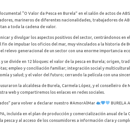
ocumental “O Valor da Pesca en Burela” en el salón de actos de ABS
madores, marineros de diferentes nacionalidades, trabajadores de AB
tan a toda la cadena de valor.
nicar y divulgar los aspectos positivos del sector, centrándonos en el
el fin de impulsar los oficios del mar, muy vinculados a la historia de
 el relevo generacional de un sector con una enorme importancia ec
 se divide en 12 bloques: el valor de la pesca en Burela; origen, trad
as; empleo y conciliación familiar; integración social y multicultura
omía y salud; y el valor del futuro; cerrando la película con una sinc
ausuraron la alcaldesa de Burela, Carmela López, y el conselleiro de M
stra web y compartiremos los enlaces en redes sociales.
rados” para volver a declarar nuestro #AmorAlMar
BURELA 
A, incluida en el plan de producción y comercialización anual de la 
 la pesca y al acceso de los consumidores a información clara y compl