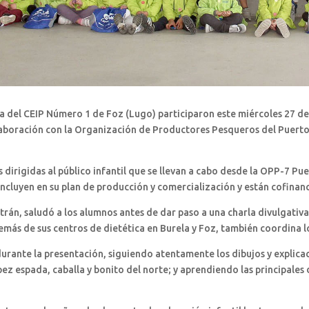
ia del CEIP Número 1 de Foz (Lugo) participaron este miércoles 27 d
olaboración con la Organización de Productores Pesqueros del Puerto d
s dirigidas al público infantil que se llevan a cabo desde la OPP-7 Pue
ncluyen en su plan de producción y comercialización y están cofinanc
ltrán, saludó a los alumnos antes de dar paso a una charla divulgativ
demás de sus centros de dietética en Burela y Foz, también coordina 
rante la presentación, siguiendo atentamente los dibujos y explicaci
 pez espada, caballa y bonito del norte; y aprendiendo las principales